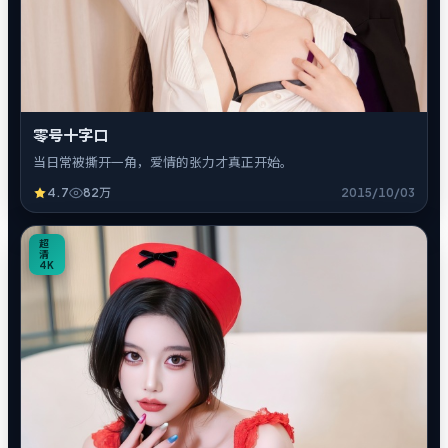
零号十字口
当日常被撕开一角，爱情的张力才真正开始。
4.7
82万
2015/10/03
8
超
清
4K