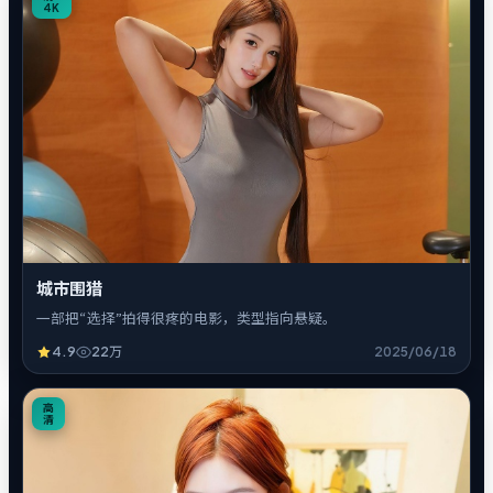
4K
城市围猎
一部把“选择”拍得很疼的电影，类型指向悬疑。
4.9
22万
2025/06/18
4
高
清