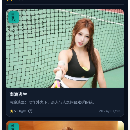
0
超
清
4K
南渡逃生
南渡逃生：动作外壳下，是人与人之间最难拆的结。
5.0
5.1万
2024/11/25
7
超
清