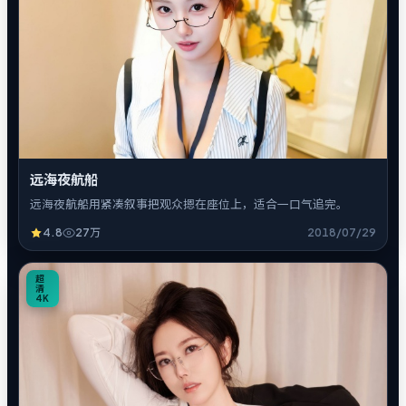
远海夜航船
远海夜航船用紧凑叙事把观众摁在座位上，适合一口气追完。
4.8
27万
2018/07/29
1
超
清
4K