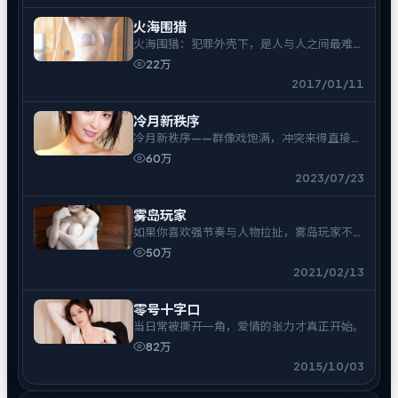
火海围猎
火海围猎：犯罪外壳下，是人与人之间最难拆
的结。
22万
2017/01/11
冷月新秩序
冷月新秩序——群像戏饱满，冲突来得直接，
余味偏冷。
60万
2023/07/23
雾岛玩家
如果你喜欢强节奏与人物拉扯，雾岛玩家不会
让你走神。
50万
2021/02/13
零号十字口
当日常被撕开一角，爱情的张力才真正开始。
82万
2015/10/03