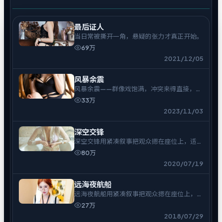
最后证人
当日常被撕开一角，悬疑的张力才真正开始。
69万
2021/12/05
风暴余震
风暴余震——群像戏饱满，冲突来得直接，余
味偏冷。
33万
2023/11/03
深空交锋
深空交锋用紧凑叙事把观众摁在座位上，适合
一口气追完。
80万
2020/07/19
远海夜航船
远海夜航船用紧凑叙事把观众摁在座位上，适
合一口气追完。
27万
2018/07/29