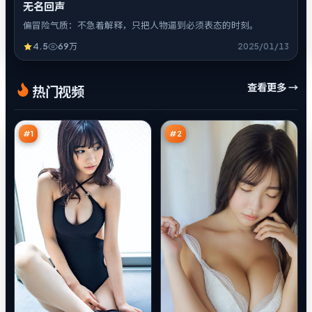
无名回声
偏冒险气质：不急着解释，只把人物逼到必须表态的时刻。
4.5
69万
2025/01/13
归
苍
查看更多 →
热门视频
途
梧
回
回
97
96
声
响
万
万
#
1
#
2
极
焚
限
城