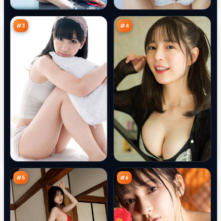
余
代
95
95
震
码
万
万
#
3
#
4
迷
沉
城
舟
行
边
90
90
动
界
万
万
#
5
#
6