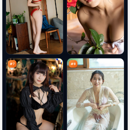
最
霜
后
降
之
笔
90
89
城
记
万
万
#
7
#
8