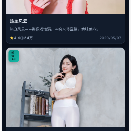
热血风云
热血风云——群像戏饱满，冲突来得直接，余味偏冷。
4.6
84万
2020/05/07
5
超
清
4K