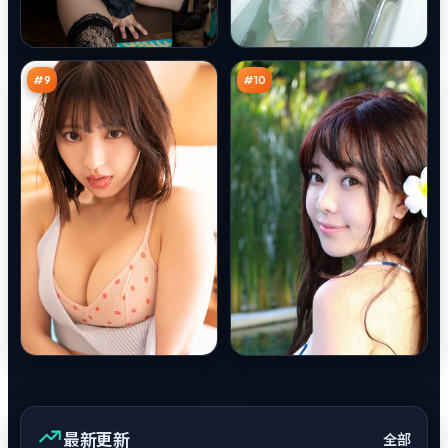
边
风
城
暴
假
倒
89
88
面
影
万
万
#
9
#
10
最新更新
全部